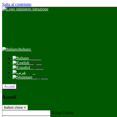
Salta al contenuto
Italiano
Italiano
English
Español
عربى
Shqiptare
Accedi
Accedi
button close
×
Nome Utente