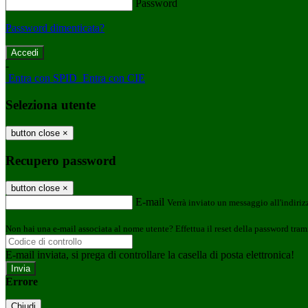
Password
Password dimenticata?
-
Entra con SPID
Entra con CIE
Seleziona utente
button close
×
Recupero password
button close
×
E-mail
Verrà inviato un messaggio all'indirizz
Non hai una e-mail associata al nome utente? Effettua il reset della password tram
E-mail inviata, si prega di controllare la casella di posta elettronica!
Errore
Chiudi