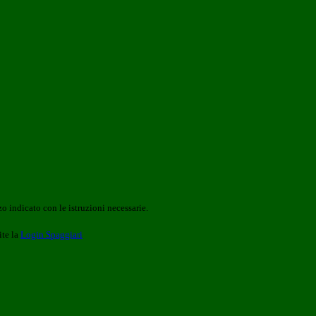
o indicato con le istruzioni necessarie.
ite la
Login Spaggiari