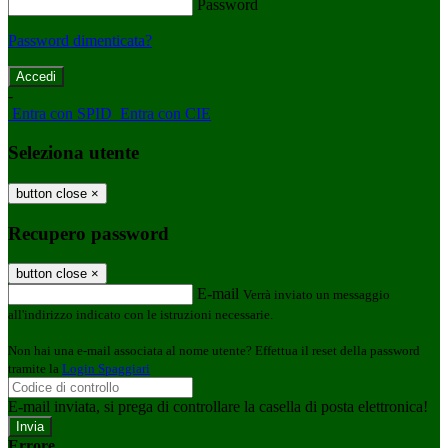
Password
Password dimenticata?
-
Entra con SPID
Entra con CIE
Seleziona utente
button close
×
Recupero password
button close
×
E-mail
Verrà inviato un messaggio
all'indirizzo indicato con le istruzioni necessarie.
Non hai una e-mail associata al nome utente? Effettua il reset della password
tramite la
Login Spaggiari
E-mail inviata, si prega di controllare la casella di posta elettronica!
Errore