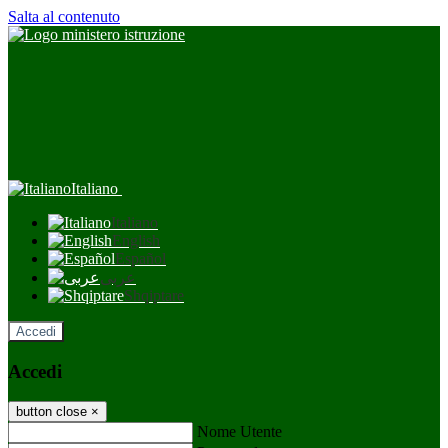
Salta al contenuto
Italiano
Italiano
English
Español
عربى
Shqiptare
Accedi
Accedi
button close
×
Nome Utente