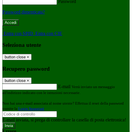
Password
Password dimenticata?
-
Entra con SPID
Entra con CIE
Seleziona utente
button close
×
Recupero password
button close
×
E-mail
Verrà inviato un messaggio
all'indirizzo indicato con le istruzioni necessarie.
Non hai una e-mail associata al nome utente? Effettua il reset della password
tramite la
Login Spaggiari
E-mail inviata, si prega di controllare la casella di posta elettronica!
Errore