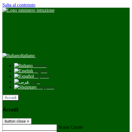
Salta al contenuto
Italiano
Italiano
English
Español
عربى
Shqiptare
Accedi
Accedi
button close
×
Nome Utente