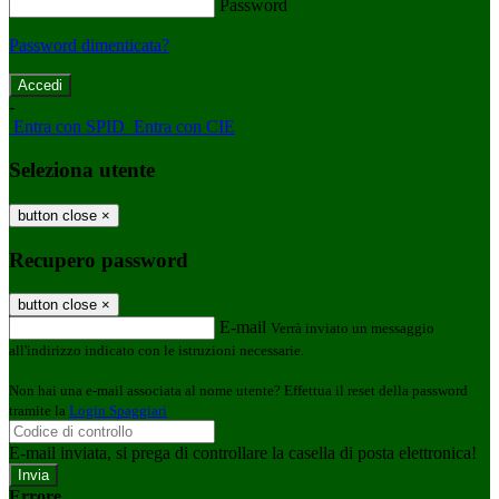
Password
Password dimenticata?
-
Entra con SPID
Entra con CIE
Seleziona utente
button close
×
Recupero password
button close
×
E-mail
Verrà inviato un messaggio
all'indirizzo indicato con le istruzioni necessarie.
Non hai una e-mail associata al nome utente? Effettua il reset della password
tramite la
Login Spaggiari
E-mail inviata, si prega di controllare la casella di posta elettronica!
Errore