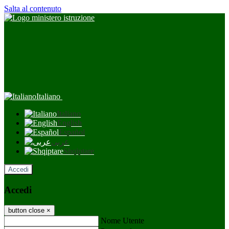
Salta al contenuto
Italiano
Italiano
English
Español
عربى
Shqiptare
Accedi
Accedi
button close
×
Nome Utente