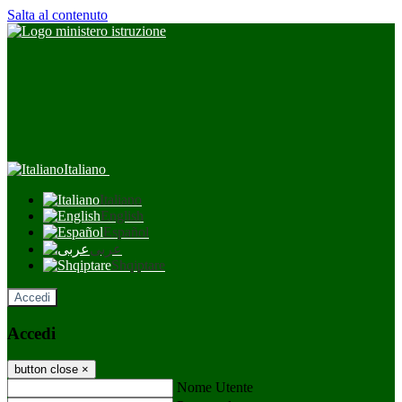
Salta al contenuto
Italiano
Italiano
English
Español
عربى
Shqiptare
Accedi
Accedi
button close
×
Nome Utente