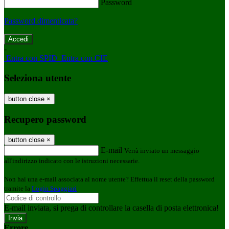
Password
Password dimenticata?
-
Entra con SPID
Entra con CIE
Seleziona utente
button close
×
Recupero password
button close
×
E-mail
Verrà inviato un messaggio
all'indirizzo indicato con le istruzioni necessarie.
Non hai una e-mail associata al nome utente? Effettua il reset della password
tramite la
Login Spaggiari
E-mail inviata, si prega di controllare la casella di posta elettronica!
Errore