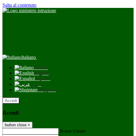
Salta al contenuto
Italiano
Italiano
English
Español
عربى
Shqiptare
Accedi
Accedi
button close
×
Nome Utente