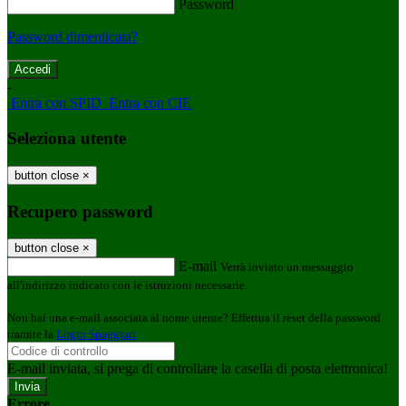
Password
Password dimenticata?
-
Entra con SPID
Entra con CIE
Seleziona utente
button close
×
Recupero password
button close
×
E-mail
Verrà inviato un messaggio
all'indirizzo indicato con le istruzioni necessarie.
Non hai una e-mail associata al nome utente? Effettua il reset della password
tramite la
Login Spaggiari
E-mail inviata, si prega di controllare la casella di posta elettronica!
Errore