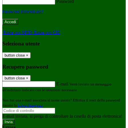
Password
Password dimenticata?
-
Entra con SPID
Entra con CIE
Seleziona utente
button close
×
Recupero password
button close
×
E-mail
Verrà inviato un messaggio
all'indirizzo indicato con le istruzioni necessarie.
Non hai una e-mail associata al nome utente? Effettua il reset della password
tramite la
Login Spaggiari
E-mail inviata, si prega di controllare la casella di posta elettronica!
Errore