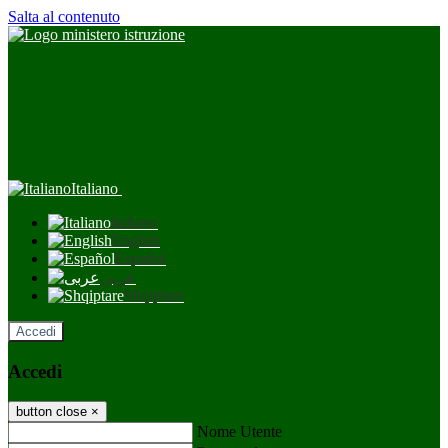
Salta al contenuto
Italiano
Italiano
English
Español
عربى
Shqiptare
Accedi
Accedi
button close
×
Nome Utente