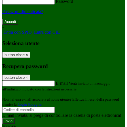
Password
Password dimenticata?
-
Entra con SPID
Entra con CIE
Seleziona utente
button close
×
Recupero password
button close
×
E-mail
Verrà inviato un messaggio
all'indirizzo indicato con le istruzioni necessarie.
Non hai una e-mail associata al nome utente? Effettua il reset della password
tramite la
Login Spaggiari
E-mail inviata, si prega di controllare la casella di posta elettronica!
Errore