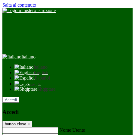
Salta al contenuto
Italiano
Italiano
English
Español
عربى
Shqiptare
Accedi
Accedi
button close
×
Nome Utente