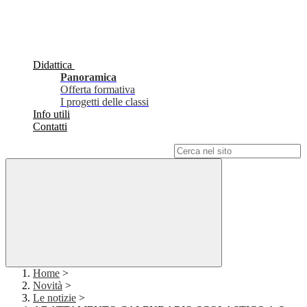
Didattica
Panoramica
Offerta formativa
I progetti delle classi
Info utili
Contatti
Campo di ricerca per le pagine del sito
Home
>
Novità
>
Le notizie
>