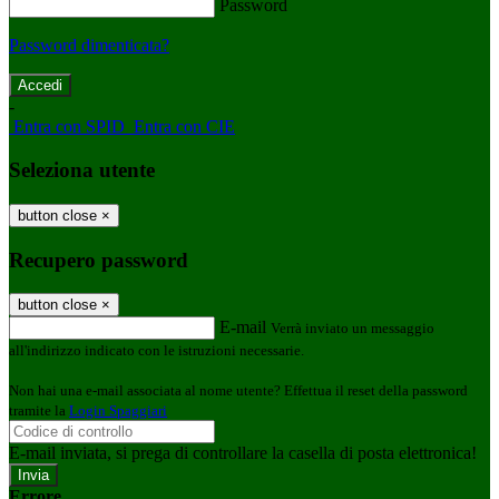
Password
Password dimenticata?
-
Entra con SPID
Entra con CIE
Seleziona utente
button close
×
Recupero password
button close
×
E-mail
Verrà inviato un messaggio
all'indirizzo indicato con le istruzioni necessarie.
Non hai una e-mail associata al nome utente? Effettua il reset della password
tramite la
Login Spaggiari
E-mail inviata, si prega di controllare la casella di posta elettronica!
Errore