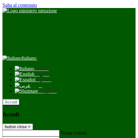
Salta al contenuto
Italiano
Italiano
English
Español
عربى
Shqiptare
Accedi
Accedi
button close
×
Nome Utente