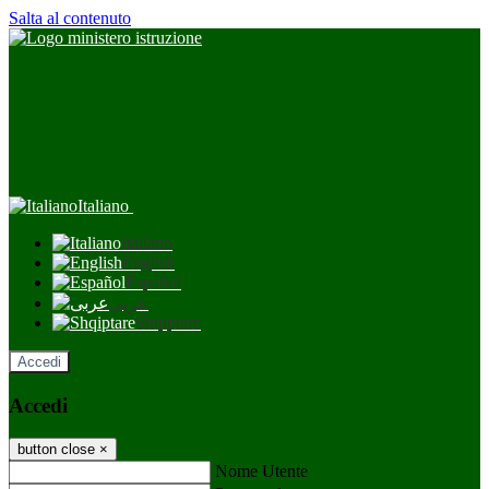
Salta al contenuto
Italiano
Italiano
English
Español
عربى
Shqiptare
Accedi
Accedi
button close
×
Nome Utente