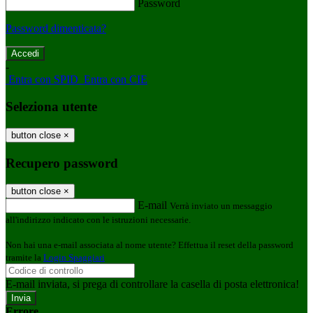
Password
Password dimenticata?
-
Entra con SPID
Entra con CIE
Seleziona utente
button close
×
Recupero password
button close
×
E-mail
Verrà inviato un messaggio
all'indirizzo indicato con le istruzioni necessarie.
Non hai una e-mail associata al nome utente? Effettua il reset della password
tramite la
Login Spaggiari
E-mail inviata, si prega di controllare la casella di posta elettronica!
Errore