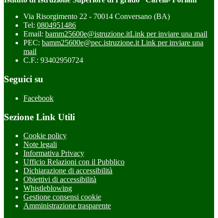
Via Risorgimento 22 - 70014 Conversano (BA)
Tel:
0804951486
Email:
bamm25600e@istruzione.it
Link per inviare una mail
PEC:
bamm25600e@pec.istruzione.it
Link per inviare una
mail
C.F.: 93402950724
Seguici su
Facebook
Sezione Link Utili
Cookie policy
Note legali
Informativa Privacy
Ufficio Relazioni con il Pubblico
Dichiarazione di accessibilità
Obiettivi di accessibilità
Whistleblowing
Gestione consensi cookie
Amministrazione trasparente