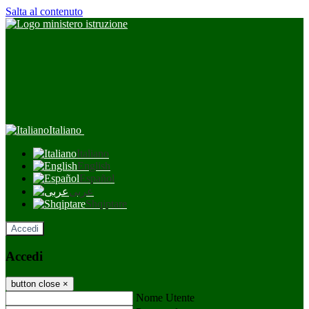
Salta al contenuto
Italiano
Italiano
English
Español
عربى
Shqiptare
Accedi
Accedi
button close
×
Nome Utente