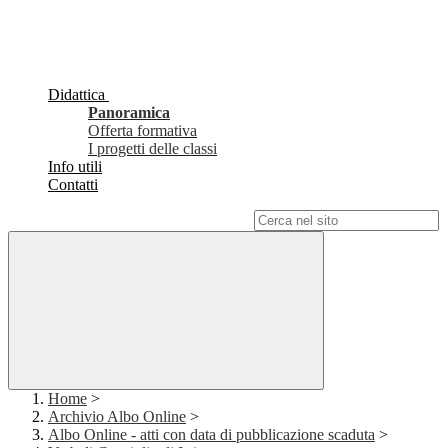
Didattica
Panoramica
Offerta formativa
I progetti delle classi
Info utili
Contatti
Campo di ricerca per le pagine del sito
Home
>
Archivio Albo Online
>
Albo Online - atti con data di pubblicazione scaduta
>