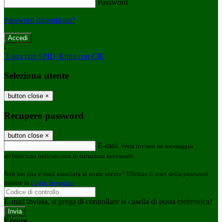
Password
Password dimenticata?
-
Entra con SPID
Entra con CIE
Seleziona utente
button close
×
Recupero password
button close
×
E-mail
Verrà inviato un messaggio
all'indirizzo indicato con le istruzioni necessarie.
Non hai una e-mail associata al nome utente? Effettua il reset della password
tramite la
Login Spaggiari
E-mail inviata, si prega di controllare la casella di posta elettronica!
Errore