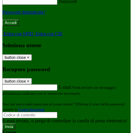
Password
Password dimenticata?
-
Entra con SPID
Entra con CIE
Seleziona utente
button close
×
Recupero password
button close
×
E-mail
Verrà inviato un messaggio
all'indirizzo indicato con le istruzioni necessarie.
Non hai una e-mail associata al nome utente? Effettua il reset della password
tramite la
Login Spaggiari
E-mail inviata, si prega di controllare la casella di posta elettronica!
Errore