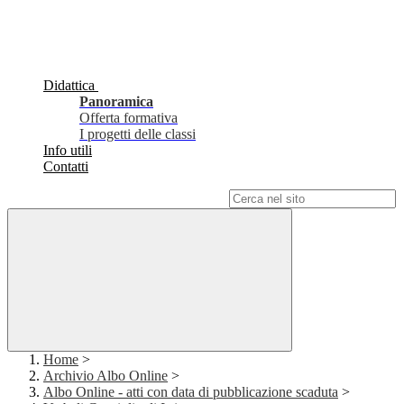
Didattica
Panoramica
Offerta formativa
I progetti delle classi
Info utili
Contatti
Campo di ricerca per le pagine del sito
Home
>
Archivio Albo Online
>
Albo Online - atti con data di pubblicazione scaduta
>