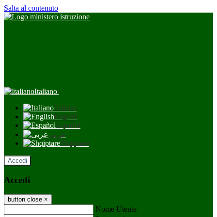
Salta al contenuto
Italiano
Italiano
English
Español
عربى
Shqiptare
Accedi
Accedi
button close
×
Nome Utente