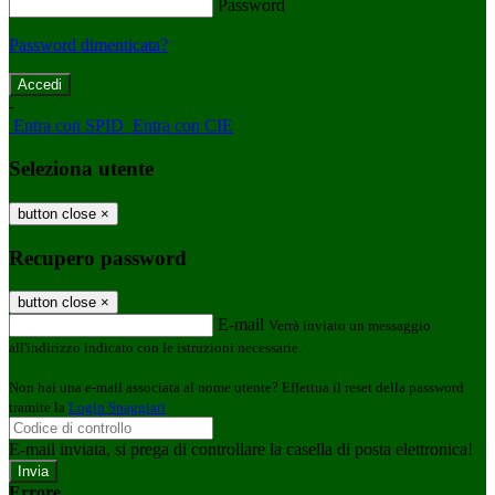
Password
Password dimenticata?
-
Entra con SPID
Entra con CIE
Seleziona utente
button close
×
Recupero password
button close
×
E-mail
Verrà inviato un messaggio
all'indirizzo indicato con le istruzioni necessarie.
Non hai una e-mail associata al nome utente? Effettua il reset della password
tramite la
Login Spaggiari
E-mail inviata, si prega di controllare la casella di posta elettronica!
Errore