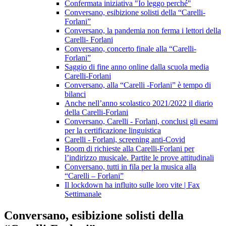
Confermata iniziativa "Io leggo perché"
Conversano, esibizione solisti della “Carelli-
Forlani”
Conversano, la pandemia non ferma i lettori della
Carelli- Forlani
Conversano, concerto finale alla “Carelli-
Forlani”
Saggio di fine anno online dalla scuola media
Carelli-Forlani
Conversano, alla “Carelli -Forlani” è tempo di
bilanci
Anche nell’anno scolastico 2021/2022 il diario
della Carelli-Forlani
Conversano, Carelli - Forlani, conclusi gli esami
per la certificazione linguistica
Carelli - Forlani, screening anti-Covid
Boom di richieste alla Carelli-Forlani per
l’indirizzo musicale. Partite le prove attitudinali
Conversano, tutti in fila per la musica alla
“Carelli – Forlani”
Il lockdown ha influito sulle loro vite | Fax
Settimanale
Conversano, esibizione solisti della