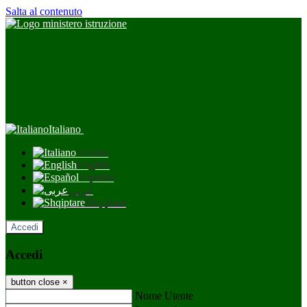
Salta al contenuto
Italiano
Italiano
English
Español
عربى
Shqiptare
Accedi
Accedi
button close
×
Nome Utente