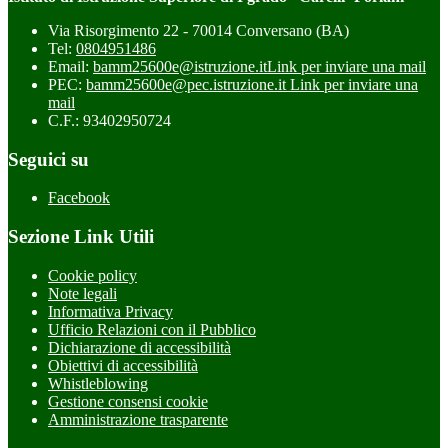
Via Risorgimento 22 - 70014 Conversano (BA)
Tel:
0804951486
Email:
bamm25600e@istruzione.it
Link per inviare una mail
PEC:
bamm25600e@pec.istruzione.it
Link per inviare una
mail
C.F.: 93402950724
Seguici su
Facebook
Sezione Link Utili
Cookie policy
Note legali
Informativa Privacy
Ufficio Relazioni con il Pubblico
Dichiarazione di accessibilità
Obiettivi di accessibilità
Whistleblowing
Gestione consensi cookie
Amministrazione trasparente