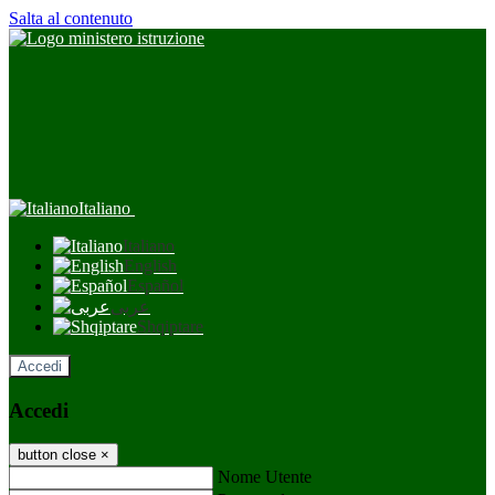
Salta al contenuto
Italiano
Italiano
English
Español
عربى
Shqiptare
Accedi
Accedi
button close
×
Nome Utente