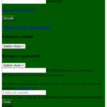
Password
Password dimenticata?
-
Entra con SPID
Entra con CIE
Seleziona utente
button close
×
Recupero password
button close
×
E-mail
Verrà inviato un messaggio
all'indirizzo indicato con le istruzioni necessarie.
Non hai una e-mail associata al nome utente? Effettua il reset della password
tramite la
Login Spaggiari
E-mail inviata, si prega di controllare la casella di posta elettronica!
Errore