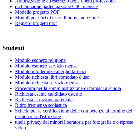
Autorizzazione all'esercizio della libera professione
dichiarazione partecipazione CdC mensile
Modello progetto POF
Moduli per libri di testo di nuova adozione
Registro progetti ptof
Studenti
Modulo esonero religione
Modulo esonero servizio mensa
Modulo intolleranze allergie farmaci
Modulo richiesta libri comodato d'uso
Modulo richiesta servizio mensa
Procedura per la somministrazione di farmaci a scuola
Richiesta esame candidato esterno
Richiesta istruzione parentale
Ritiro frequenza scolastica
Scheda per la certificazione delle competenze al termine del
primo ciclo d'istruzione
tutela privacy dei minori liberatoria per fotografie e o riprese
video