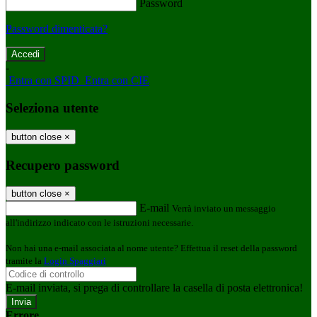
Password
Password dimenticata?
-
Entra con SPID
Entra con CIE
Seleziona utente
button close
×
Recupero password
button close
×
E-mail
Verrà inviato un messaggio
all'indirizzo indicato con le istruzioni necessarie.
Non hai una e-mail associata al nome utente? Effettua il reset della password
tramite la
Login Spaggiari
E-mail inviata, si prega di controllare la casella di posta elettronica!
Errore