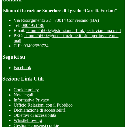
Istituto di Istruzione Superiore di I grado “Carelli- Forlani”
Via Risorgimento 22 - 70014 Conversano (BA)
Tel:
0804951486
Email:
bamm25600e@istruzione.it
Link per inviare una mail
PEC:
bamm25600e@pec.istruzione.it
Link per inviare una
mail
C.F.: 93402950724
Seguici su
Facebook
Sezione Link Utili
Cookie policy
Note legali
Informativa Privacy
Ufficio Relazioni con il Pubblico
Dichiarazione di accessibilità
Obiettivi di accessibilità
Whistleblowing
Gestione consensi cookie