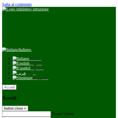
Salta al contenuto
Italiano
Italiano
English
Español
عربى
Shqiptare
Accedi
Accedi
button close
×
Nome Utente