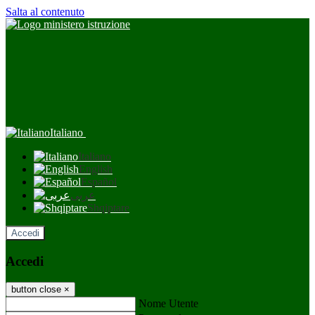
Salta al contenuto
Italiano
Italiano
English
Español
عربى
Shqiptare
Accedi
Accedi
button close
×
Nome Utente