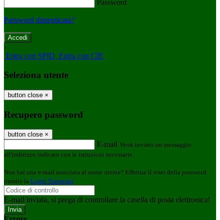
Password
Password dimenticata?
-
Entra con SPID
Entra con CIE
Seleziona utente
button close
×
Recupero password
button close
×
E-mail
Verrà inviato un messaggio
all'indirizzo indicato con le istruzioni necessarie.
Non hai una e-mail associata al nome utente? Effettua il reset della password
tramite la
Login Spaggiari
E-mail inviata, si prega di controllare la casella di posta elettronica!
Errore