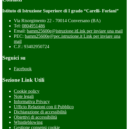
Istituto di Istruzione Superiore di I grado “Carelli- Forlani”
Via Risorgimento 22 - 70014 Conversano (BA)
Tel:
0804951486
Email:
bamm25600e@istruzione.it
Link per inviare una mail
PEC:
bamm25600e@pec.istruzione.it
Link per inviare una
mail
C.F.: 93402950724
Seguici su
Facebook
Sezione Link Utili
Cookie policy
Note legali
Informativa Privacy
Ufficio Relazioni con il Pubblico
Dichiarazione di accessibilità
Obiettivi di accessibilità
Whistleblowing
Gestione consensi cookie