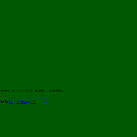
o indicato con le istruzioni necessarie.
ite la
Login Spaggiari