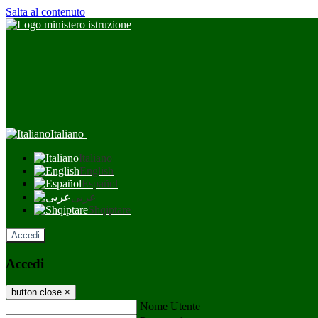
Salta al contenuto
Italiano
Italiano
English
Español
عربى
Shqiptare
Accedi
Accedi
button close
×
Nome Utente