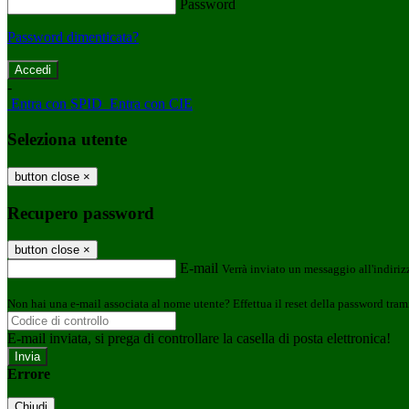
Password
Password dimenticata?
-
Entra con SPID
Entra con CIE
Seleziona utente
button close
×
Recupero password
button close
×
E-mail
Verrà inviato un messaggio all'indirizz
Non hai una e-mail associata al nome utente? Effettua il reset della password tram
E-mail inviata, si prega di controllare la casella di posta elettronica!
Errore
Chiudi