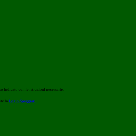
o indicato con le istruzioni necessarie.
ite la
Login Spaggiari