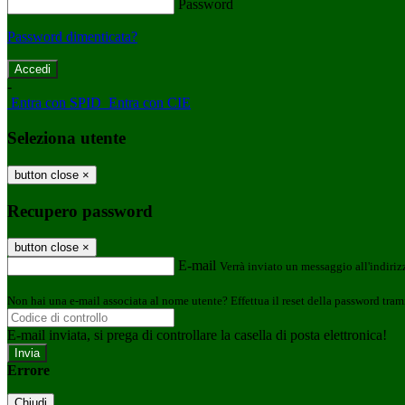
Password
Password dimenticata?
-
Entra con SPID
Entra con CIE
Seleziona utente
button close
×
Recupero password
button close
×
E-mail
Verrà inviato un messaggio all'indirizz
Non hai una e-mail associata al nome utente? Effettua il reset della password tram
E-mail inviata, si prega di controllare la casella di posta elettronica!
Errore
Chiudi