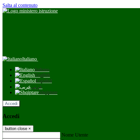
Salta al contenuto
Italiano
Italiano
English
Español
عربى
Shqiptare
Accedi
Accedi
button close
×
Nome Utente